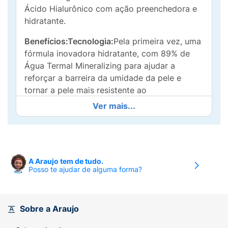
Ácido Hialurônico com ação preenchedora e
hidratante.
Benefícios:Tecnologia:
Pela primeira vez, uma
fórmula inovadora hidratante, com 89% de
Água Termal Mineralizing para ajudar a
reforçar a barreira da umidade da pele e
tornar a pele mais resistente ao
envelhecimento visível causado por fatores
Ver mais...
ambientais combinados com ácido
hialurônico para hidratar a pele.
Eficácia:
O hidratante facial Minéral 89
fortalece e torna a pele mais resistente ao
A Araujo tem de tudo.
Posso te ajudar de alguma forma?
envelhecimento visível causado pela poluição,
estresse à pele e fadiga. Sua fórmula estimula
a hidratação e a pele se sente mais
tonificada.
Sobre a Araujo