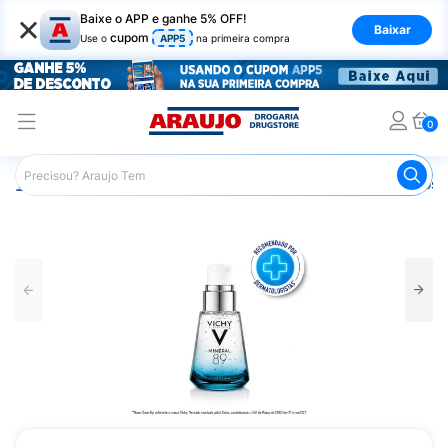
×
Baixe o APP e ganhe 5% OFF!
Baixar
cupom
Use o
APP5
na primeira compra
0
Araujo
Dermocosméticos
Dermocosméticos para o Rost