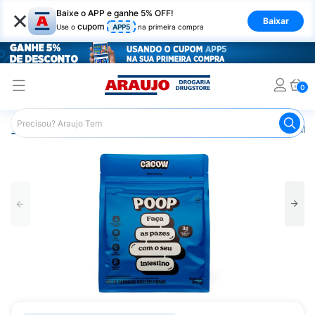
×
Baixe o APP e ganhe 5% OFF!
Baixar
cupom
Use o
APP5
na primeira compra
0
Araujo
Nutrição Saudável
Alimentos Naturais
Farinha