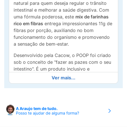
natural para quem deseja regular o trânsito
intestinal e melhorar a saúde digestiva. Com
uma fórmula poderosa, este
mix de farinhas
rico em fibras
entrega impressionantes 11g de
fibras por porção, auxiliando no bom
funcionamento do organismo e promovendo
a sensação de bem-estar.
Desenvolvido pela Cacow, o POOP foi criado
sob o conceito de "fazer as pazes com o seu
intestino". É um produto inclusivo e
extremamente versátil, ideal para quem
Ver mais...
possui restrições alimentares ou
simplesmente busca uma dieta mais limpa,
funcional e eficiente.
Principais Benefícios:
A Araujo tem de tudo.
Posso te ajudar de alguma forma?
Alto Teor de Fibras:
11g por porção, ideal
para atingir a meta diária de ingestão de