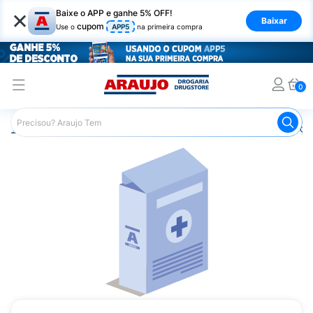
×
Baixe o APP e ganhe 5% OFF!
Baixar
cupom
Use o
APP5
na primeira compra
0
Araujo
Medicamentos
Remédios para Alergias e Infecçõ