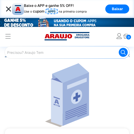
×
Baixe o APP e ganhe 5% OFF!
Baixar
cupom
Use o
APP5
na primeira compra
0
Araujo
Medicamentos
Remédios para Alergias e Infecçõ