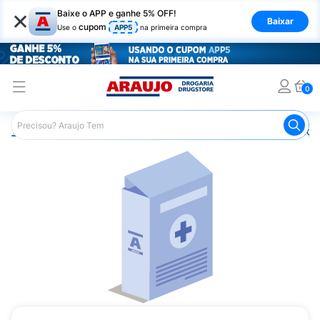
×
Baixe o APP e ganhe 5% OFF!
Baixar
cupom
Use o
APP5
na primeira compra
0
Araujo
Medicamentos
Remédios para Alergias e Infecçõ