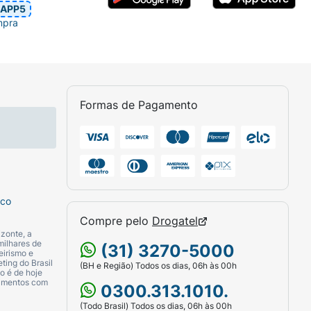
APP5
mpra
Formas de Pagamento
sco
Compre pelo
Drogatel
zonte, a
milhares de
(31) 3270-5000
eirismo e
ting do Brasil
(BH e Região) Todos os dias, 06h às 00h
o é de hoje
camentos com
0300.313.1010.
(Todo Brasil) Todos os dias, 06h às 00h