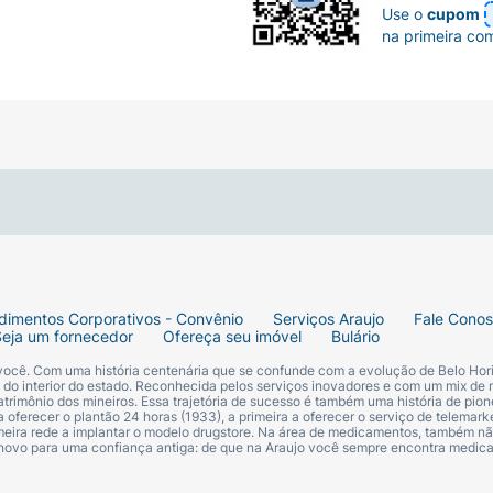
Use o
cupom
na primeira co
dimentos Corporativos - Convênio
Serviços Araujo
Fale Cono
Seja um fornecedor
Ofereça seu imóvel
Bulário
 você. Com uma história centenária que se confunde com a evolução de Belo Hori
s do interior do estado. Reconhecida pelos serviços inovadores e com um mix de 
trimônio dos mineiros. Essa trajetória de sucesso é também uma história de pion
 oferecer o plantão 24 horas (1933), a primeira a oferecer o serviço de telemarke
primeira rede a implantar o modelo drugstore. Na área de medicamentos, também nã
 novo para uma confiança antiga: de que na Araujo você sempre encontra medi