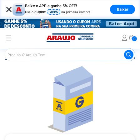
×
Baixe o APP e ganhe 5% OFF!
Baixar
cupom
Use o
APP5
na primeira compra
0
Araujo
Medicamentos
Remédios para Alergias e Infecçõ