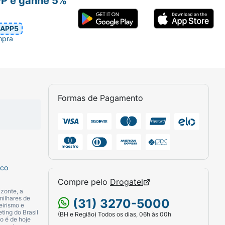
PP e ganhe 5%
APP5
mpra
Formas de Pagamento
sco
Compre pelo
Drogatel
zonte, a
milhares de
(31) 3270-5000
eirismo e
ting do Brasil
(BH e Região) Todos os dias, 06h às 00h
o é de hoje