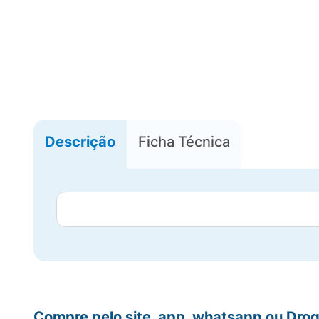
Descrição
Ficha Técnica
Compre pelo site, app, whatsapp ou Drog