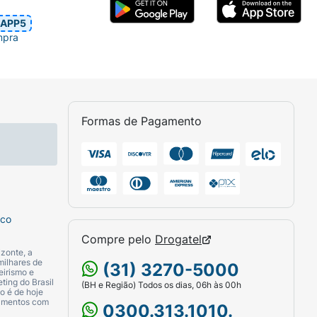
APP5
mpra
Formas de Pagamento
sco
Compre pelo
Drogatel
zonte, a
milhares de
(31) 3270-5000
eirismo e
ting do Brasil
(BH e Região) Todos os dias, 06h às 00h
o é de hoje
camentos com
0300.313.1010.