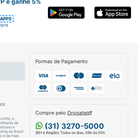
PP e ganhe 5%
APP5
mpra
Formas de Pagamento
sco
Compre pelo
Drogatel
zonte, a
milhares de
(31) 3270-5000
eirismo e
ting do Brasil
(BH e Região) Todos os dias, 06h às 00h
o é de hoje