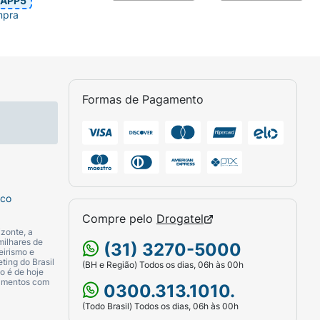
APP5
mpra
Formas de Pagamento
sco
Compre pelo
Drogatel
zonte, a
milhares de
(31) 3270-5000
eirismo e
ting do Brasil
(BH e Região) Todos os dias, 06h às 00h
o é de hoje
camentos com
0300.313.1010.
(Todo Brasil) Todos os dias, 06h às 00h