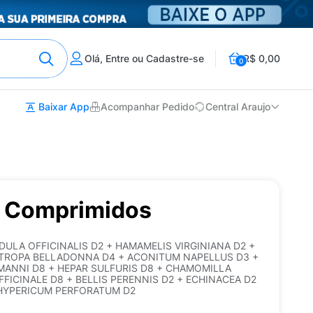
Olá, Entre ou Cadastre-se
R$ 0,00
0
Baixar App
Acompanhar Pedido
Central Araujo
0 Comprimidos
ULA OFFICINALIS D2 + HAMAMELIS VIRGINIANA D2 +
ATROPA BELLADONNA D4 + ACONITUM NAPELLUS D3 +
MANNI D8 + HEPAR SULFURIS D8 + CHAMOMILLA
FICINALE D8 + BELLIS PERENNIS D2 + ECHINACEA D2
 HYPERICUM PERFORATUM D2