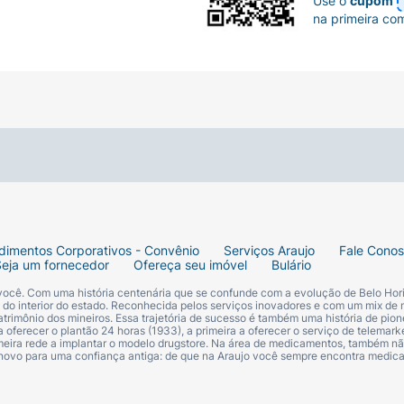
Use o
cupom
na primeira co
dimentos Corporativos - Convênio
Serviços Araujo
Fale Cono
Seja um fornecedor
Ofereça seu imóvel
Bulário
 você. Com uma história centenária que se confunde com a evolução de Belo Hori
s do interior do estado. Reconhecida pelos serviços inovadores e com um mix de 
trimônio dos mineiros. Essa trajetória de sucesso é também uma história de pion
 oferecer o plantão 24 horas (1933), a primeira a oferecer o serviço de telemarke
primeira rede a implantar o modelo drugstore. Na área de medicamentos, também nã
 novo para uma confiança antiga: de que na Araujo você sempre encontra medi