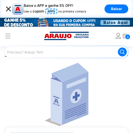
×
Baixe o APP e ganhe 5% OFF!
Baixar
cupom
Use o
APP5
na primeira compra
0
Araujo
Medicamentos
Remédio para Pele e Mucosa