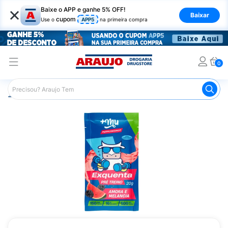
×
Baixe o APP e ganhe 5% OFF!
Baixar
cupom
Use o
APP5
na primeira compra
0
Araujo
Nutrição Saudável
Suplementos Esportivos
Pr