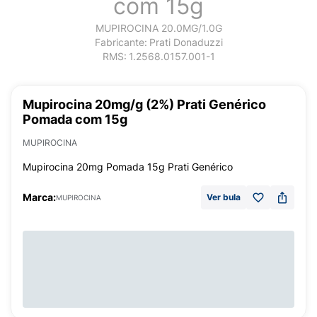
com 15g
MUPIROCINA 20.0MG/1.0G
Fabricante:
Prati Donaduzzi
RMS:
1.2568.0157.001-1
Mupirocina 20mg/g (2%) Prati Genérico
Pomada com 15g
MUPIROCINA
Mupirocina 20mg Pomada 15g Prati Genérico
Marca:
Ver bula
MUPIROCINA