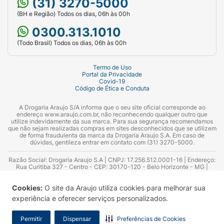
(31) 3270-5000
(BH e Região) Todos os dias, 06h às 00h
0300.313.1010
(Todo Brasil) Todos os dias, 06h às 00h
Termo de Uso
Portal da Privacidade
Covid-19
Código de Ética e Conduta
A Drogaria Araujo S/A informa que o seu site oficial corresponde ao
endereço www.araujo.com.br, não reconhecendo qualquer outro que
utilize indevidamente da sua marca. Para sua segurança recomendamos
que não sejam realizadas compras em sites desconhecidos que se utilizem
de forma fraudulenta da marca da Drogaria Araujo S.A. Em caso de
dúvidas, gentileza entrar em contato com (31) 3270-5000.
Razão Social: Drogaria Araujo S.A | CNPJ: 17.256.512.0001-16 | Endereço:
Rua Curitiba 327 - Centro - CEP: 30170-120 - Belo Horizonte - MG |
Telefones: 0300.313.1010 e (31) 3270-5000 Horário de funcionamento -
06:00h às 00:00h | Consultores técnicos responsáveis: Hairton Ayres
Cookies:
O site da Araujo utiliza cookies para melhorar sua
Azevedo Guimarães – CRF 10.965 | Yasmin Silva Alvarenga – CRF 52.584 -
Consultor substituto: Thiago Aguiar Pinheiro - CRF Nº 13.748. Alvará
experiência e oferecer serviços personalizados.
Sanitário: 2025020713 | Autorização de Funcionamento da Empresa (AFE):
7.16355-1
Permitir
Dispensar
Preferências de Cookies