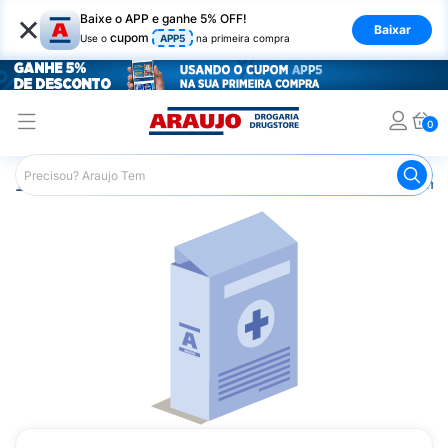
×
Baixe o APP e ganhe 5% OFF!
Baixar
cupom
Use o
APP5
na primeira compra
0
Araujo
Medicamentos
Remédios Cardiológicos
Reméd