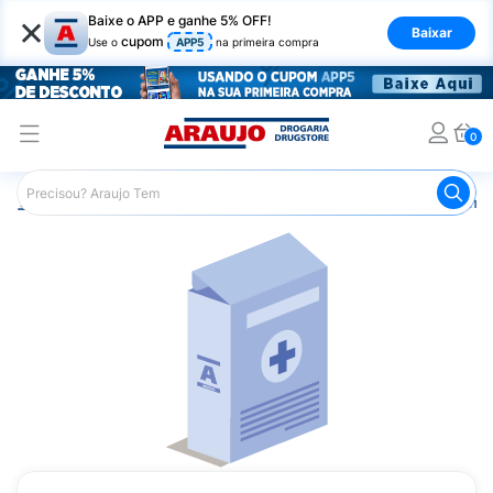
×
Baixe o APP e ganhe 5% OFF!
Baixar
cupom
Use o
APP5
na primeira compra
0
Araujo
Medicamentos
Remédios Cardiológicos
Reméd