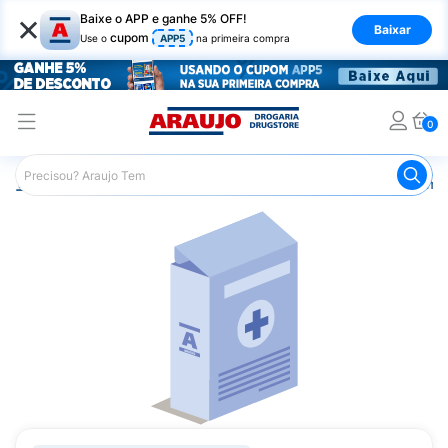
×
Baixe o APP e ganhe 5% OFF!
Baixar
cupom
Use o
APP5
na primeira compra
0
Araujo
Medicamentos
Remédios Cardiológicos
Reméd