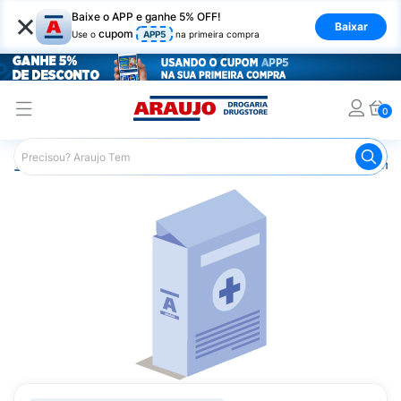
×
Baixe o APP e ganhe 5% OFF!
Baixar
cupom
Use o
APP5
na primeira compra
0
Araujo
Medicamentos
Remédios Cardiológicos
Reméd