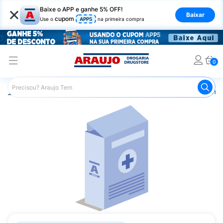
×
Baixe o APP e ganhe 5% OFF!
Baixar
cupom
Use o
APP5
na primeira compra
0
Araujo
Medicamentos
Remédios Cardiológicos
Reméd