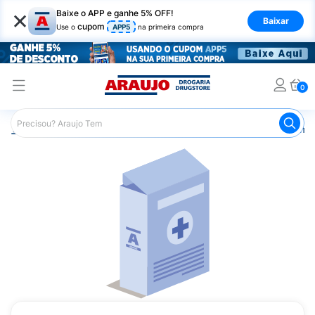
×
Baixe o APP e ganhe 5% OFF!
Baixar
cupom
Use o
APP5
na primeira compra
0
Araujo
Medicamentos
Remédios Cardiológicos
Reméd