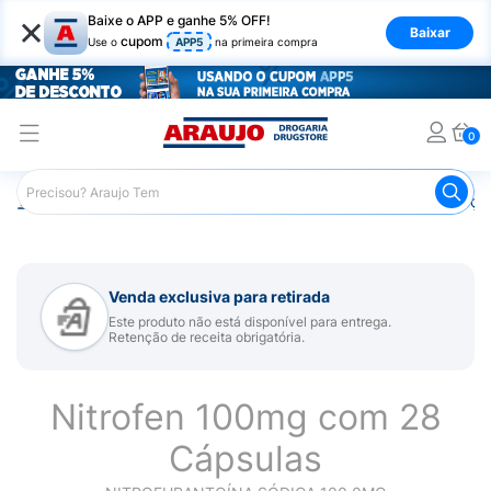
×
Baixe o APP e ganhe 5% OFF!
Baixar
cupom
Use o
APP5
na primeira compra
0
Araujo
Medicamentos
Remédios para Alergias e Infecçõ
Venda exclusiva para retirada
Este produto não está disponível para entrega.
Retenção de receita obrigatória.
Nitrofen 100mg com 28
Cápsulas