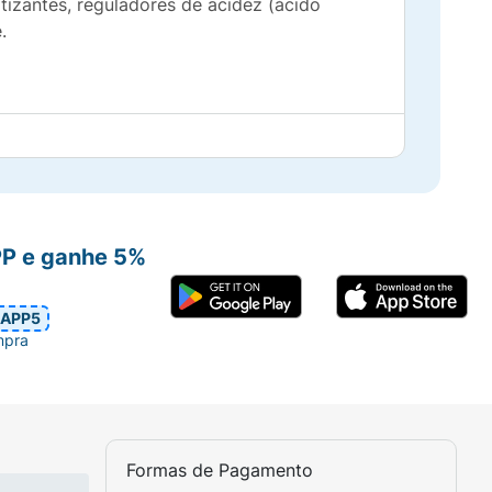
atizantes, reguladores de acidez (ácido
.
. CONTÉM GLÚTEN.
PP e ganhe 5%
APP5
mpra
Formas de Pagamento