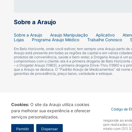
Sobre a Araujo
Sobre a Araujo
Araujo Manipulação
Aplicativo
Aten
Lojas
Programa Araujo Médico
Trabalhe Conosco
Em Belo Horizonte, onde você estiver, tem sempre uma Araujo perto de
Araujo está presente em todas as regiões da capital e em várias cidade
produtos de conveniência, saúde e bem-estar, a Drogaria Araujo é um pa
compromisso com o cliente: ela é a primeira drogaria de Belo Horizonte a
– o Drogatel Araujo (1963), a primeira drogaria Drive-Thru (1990) e a 
que a Araujo se destaca. O “Padrão Araujo de Medicamentos” dá nome
garantias de procedência, preço baixo, variedade e estoque.
Cookies:
O site da Araujo utiliza cookies
Termo de Uso
Portal da Privacidade
Covid-19
Código de É
para melhorar sua experiência e oferecer
serviços personalizados.
A Drogaria Araujo S/A informa que o seu site oficial corresponde ao e
marca. Para sua segurança recomendamos que não sejam realizadas com
Araujo S.A. Em caso de dúvidas, gentileza entrar em contato com (31)
Permitir
Dispensar