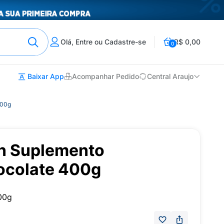
Olá, Entre ou Cadastre-se
R$ 0,00
0
Baixar App
Acompanhar Pedido
Central Araujo
400g
in Suplemento
ocolate 400g
00g