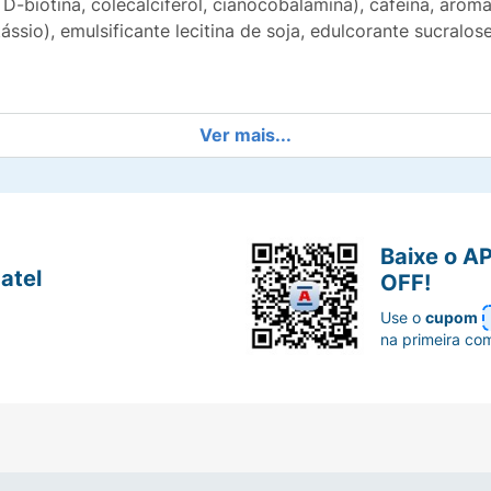
D-biotina, colecalciferol, cianocobalamina), cafeína, arom
tássio), emulsificante lecitina de soja, edulcorante sucralose
Ver mais...
ODE CONTER TRIGO, CEVADA E AVEIA. CONTÉM LACTOSE
 ml de Leite Desnatado.
Baixe o A
atel
OFF!
Use o
cupom
na primeira co