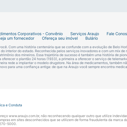
dimentos Corporativos - Convênio
Serviços Araujo
Fale Cono
Seja um fornecedor
Ofereça seu imóvel
Bulário
 você. Com uma história centenária que se confunde com a evolução de Belo Hori
s do interior do estado. Reconhecida pelos serviços inovadores e com um mix de 
trimônio dos mineiros. Essa trajetória de sucesso é também uma história de pion
 oferecer o plantão 24 horas (1933), a primeira a oferecer o serviço de telemarke
primeira rede a implantar o modelo drugstore. Na área de medicamentos, também nã
 novo para uma confiança antiga: de que na Araujo você sempre encontra medi
tica e Conduta
ndereço www.araujo.com.br, não reconhecendo qualquer outro que utilize indevid
pras em sites desconhecidos que se utilizem de forma fraudulenta da marca d
 3270-5000.