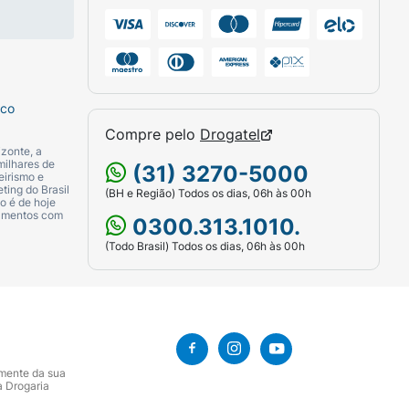
sco
Compre pelo
Drogatel
zonte, a
milhares de
(31) 3270-5000
eirismo e
ting do Brasil
(BH e Região) Todos os dias, 06h às 00h
o é de hoje
camentos com
0300.313.1010.
(Todo Brasil) Todos os dias, 06h às 00h
amente da sua
a Drogaria