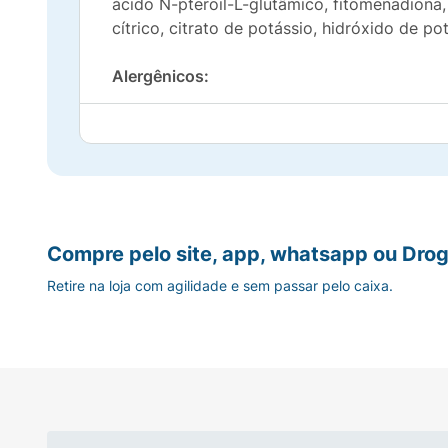
ácido N-pteroil-L-glutâmico, fitomenadiona, 
cítrico, citrato de potássio, hidróxido de po
Alergênicos:
CONTÉM DERIVADOS DE LEITE E SOJA. P
Modo de preparo:
Adicione 2 colheres de sopa (31,5g) em 180
Compre pelo site, app, whatsapp ou Drog
Retire na loja com agilidade e sem passar pelo caixa.