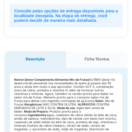
Consulte pelas opções de entrega disponíveis para a
localidade desejada. Na etapa de entrega, você
poderá decidir de maneira mais detalhada.
Descrição
Ficha Técnica
Nutren Senior Complemento Alimentar Mix de Frutas
NUTREN Senior foi
desenvolvido pensando nas necessidades de quem já passou dos 50
anos e ainda tem muito o que aproveitar. Contém ACT-3, combinação
única de cálcio, proteína e vitamina D, além de fornecer outras
vitaminas e minerais. Agora, também na versão pronta para beber no
sabor mix de frutas. Alimento pronto para o consumo sabor mix de
frutas para dietas com ingestão controlada de açúcares.
Sabor:
Mix de
Frutas
Alergênicos:
NÃO CONTÉM GLÚTEN.
ALÉRGICOS:
CONTÉM
DERIVADOS DE LEITE E SOJA.
Modo de uso:
Agite bem antes de
beber.
Modo de Preparo:
Produto pronto para o
consumo.
Ingredientes:
água, caseinato de cálcio obtido do leite de vaca,
amido de tapioca, maltodextrina, óleo de canola com baixo teor erúcico,
caseinato de sódio obtido do leite de vaca, proteína de soja, vitaminas e
minerais (fosfato de cálcio tribásico, citrato de sódio, cloreto de
magnésio, L-ascorbato de sódio, óxido de magnésio, bitartarato de