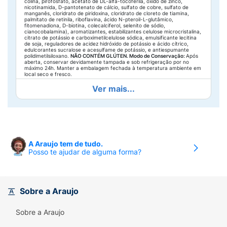
colina, pirofosfato, acetato de DL-alfa-tocoferila, óxido de zinco,
nicotinamida, D-pantotenato de cálcio, sulfato de cobre, sulfato de
manganês, cloridrato de piridoxina, cloridrato de cloreto de tiamina,
palmitato de retinila, riboflavina, ácido N-pteroil-L-glutâmico,
fitomenadiona, D-biotina, colecalciferol, selenito de sódio,
cianocobalamina), aromatizantes, estabilizantes celulose microcristalina,
citrato de potássio e carboximetilcelulose sódica, emulsificante lecitina
de soja, reguladores de acidez hidróxido de potássio e ácido cítrico,
edulcorantes sucralose e acesulfame de potássio, e antiespumante
polidimetilsiloxano.
NÃO CONTÉM GLÚTEN.
Modo de Conservação:
Após
aberta, conservar devidamente tampada e sob refrigeração por no
máximo 24h. Manter a embalagem fechada à temperatura ambiente em
local seco e fresco.
Ver mais...
A Araujo tem de tudo.
Posso te ajudar de alguma forma?
Sobre a Araujo
Sobre a Araujo