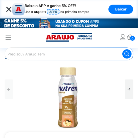
×
Baixe o APP e ganhe 5% OFF!
Baixar
cupom
Use o
APP5
na primeira compra
0
Araujo
Nutrição Saudável
Suplementos Alimentares