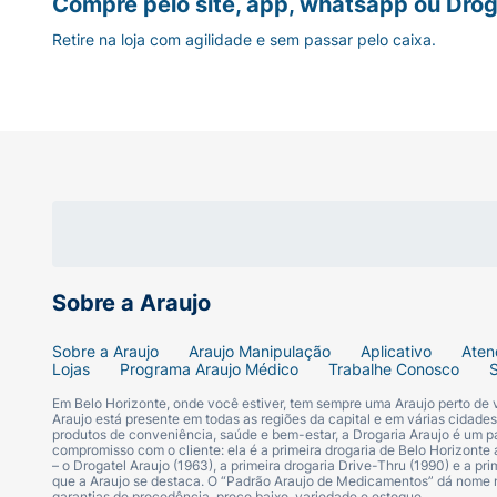
Compre pelo site, app, whatsapp ou Drog
Contém Lactose* :
Retire na loja com agilidade e sem passar pelo caixa.
Não Contém
Contém Galactose :
Contém
Contém Glicose :
Contém
Sobre a Araujo
Contém Leite - Derivados :
Sobre a Araujo
Araujo Manipulação
Aplicativo
Aten
Lojas
Programa Araujo Médico
Trabalhe Conosco
Contém
Em Belo Horizonte, onde você estiver, tem sempre uma Araujo perto de
Araujo está presente em todas as regiões da capital e em várias cidade
produtos de conveniência, saúde e bem-estar, a Drogaria Araujo é um pa
Contém Soja - Derivados :
compromisso com o cliente: ela é a primeira drogaria de Belo Horizonte a
– o Drogatel Araujo (1963), a primeira drogaria Drive-Thru (1990) e a 
que a Araujo se destaca. O “Padrão Araujo de Medicamentos” dá nome
garantias de procedência, preço baixo, variedade e estoque.