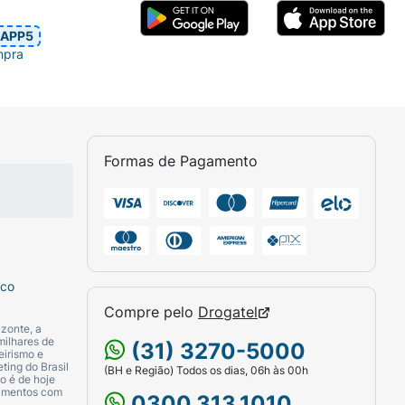
APP5
mpra
Formas de Pagamento
sco
Compre pelo
Drogatel
zonte, a
milhares de
(31) 3270-5000
eirismo e
ting do Brasil
(BH e Região) Todos os dias, 06h às 00h
o é de hoje
camentos com
0300.313.1010.