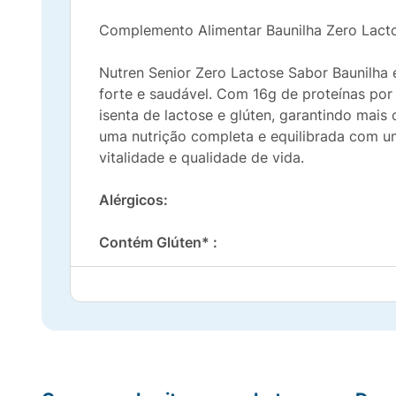
Complemento Alimentar Baunilha Zero Lactos
Nutren Senior Zero Lactose Sabor Baunilha
forte e saudável. Com 16g de proteínas por
isenta de lactose e glúten, garantindo mais
uma nutrição completa e equilibrada com um
vitalidade e qualidade de vida.
Alérgicos:
Contém Glúten* :
Não Contém
Aromatizante* :
Artificial;Sintético Idêntico ao Natural