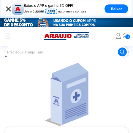
×
Baixe o APP e ganhe 5% OFF!
Baixar
cupom
Use o
APP5
na primeira compra
0
Araujo
Saúde e Bem Estar
Vitaminas e Minerais
Vitam