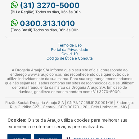
(31) 3270-5000
(BH e Região) Todos os dias, 06h às 00h
0300.313.1010
(Todo Brasil) Todos os dias, 06h às 00h
Termo de Uso
Portal da Privacidade
Covid-19
Código de Ética e Conduta
A Drogaria Araujo S/A informa que o seu site oficial corresponde ao
endereço www.araujo.com.br, não reconhecendo qualquer outro que
utilize indevidamente da sua marca. Para sua segurança recomendamos
que não sejam realizadas compras em sites desconhecidos que se utilizem
de forma fraudulenta da marca da Drogaria Araujo S.A. Em caso de
dúvidas, gentileza entrar em contato com (31) 3270-5000.
Razão Social: Drogaria Araujo S.A | CNPJ: 17.256.512.0001-16 | Endereço:
Rua Curitiba 327 - Centro - CEP: 30170-120 - Belo Horizonte - MG |
Telefones: 0300.313.1010 e (31) 3270-5000 Horário de funcionamento -
06:00h às 00:00h | Consultores técnicos responsáveis: Hairton Ayres
Cookies:
O site da Araujo utiliza cookies para melhorar sua
Azevedo Guimarães – CRF 10.965 | Yasmin Silva Alvarenga – CRF 52.584 -
Consultor substituto: Thiago Aguiar Pinheiro - CRF Nº 13.748. Alvará
experiência e oferecer serviços personalizados.
Sanitário: 2025020713 | Autorização de Funcionamento da Empresa (AFE):
7.16355-1