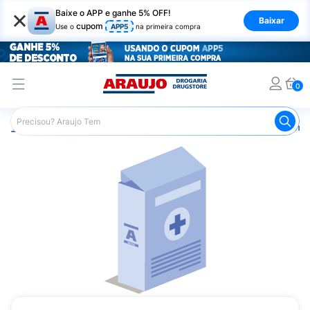
×
Baixe o APP e ganhe 5% OFF!
Baixar
cupom
Use o
APP5
na primeira compra
0
Araujo
Medicamentos
Remédios Cardiológicos
Reméd