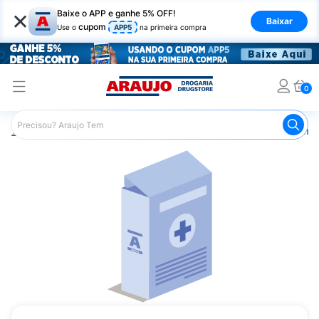
×
Baixe o APP e ganhe 5% OFF!
Baixar
cupom
Use o
APP5
na primeira compra
0
Araujo
Medicamentos
Remédios Cardiológicos
Reméd