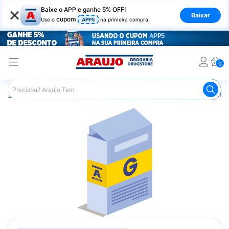
×
Baixe o APP e ganhe 5% OFF!
Baixar
cupom
Use o
APP5
na primeira compra
0
Araujo
Medicamentos
Remédios Cardiológicos
Reméd