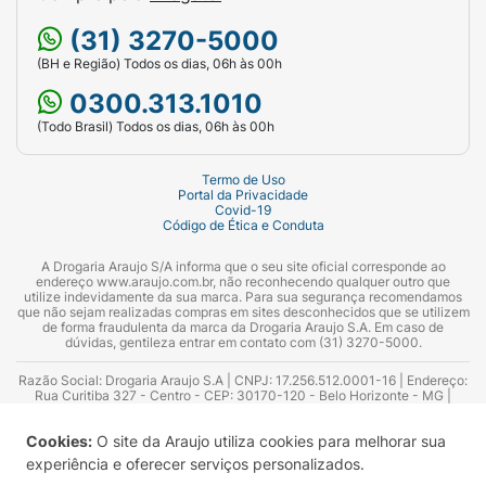
(31) 3270-5000
(BH e Região) Todos os dias, 06h às 00h
0300.313.1010
(Todo Brasil) Todos os dias, 06h às 00h
Termo de Uso
Portal da Privacidade
Covid-19
Código de Ética e Conduta
A Drogaria Araujo S/A informa que o seu site oficial corresponde ao
endereço www.araujo.com.br, não reconhecendo qualquer outro que
utilize indevidamente da sua marca. Para sua segurança recomendamos
que não sejam realizadas compras em sites desconhecidos que se utilizem
de forma fraudulenta da marca da Drogaria Araujo S.A. Em caso de
dúvidas, gentileza entrar em contato com (31) 3270-5000.
Razão Social: Drogaria Araujo S.A | CNPJ: 17.256.512.0001-16 | Endereço:
Rua Curitiba 327 - Centro - CEP: 30170-120 - Belo Horizonte - MG |
Telefones: 0300.313.1010 e (31) 3270-5000 Horário de funcionamento -
06:00h às 00:00h | Consultores técnicos responsáveis: Hairton Ayres
Cookies:
O site da Araujo utiliza cookies para melhorar sua
Azevedo Guimarães – CRF 10.965 | Yasmin Silva Alvarenga – CRF 52.584 -
Consultor substituto: Thiago Aguiar Pinheiro - CRF Nº 13.748. Alvará
experiência e oferecer serviços personalizados.
Sanitário: 2025020713 | Autorização de Funcionamento da Empresa (AFE):