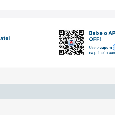
Baixe o A
atel
OFF!
Use o
cupom
na primeira co