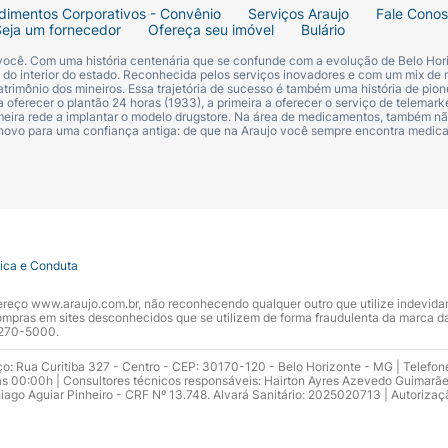
dimentos Corporativos - Convênio
Serviços Araujo
Fale Cono
Seja um fornecedor
Ofereça seu imóvel
Bulário
 você. Com uma história centenária que se confunde com a evolução de Belo Hori
s do interior do estado. Reconhecida pelos serviços inovadores e com um mix de 
trimônio dos mineiros. Essa trajetória de sucesso é também uma história de pion
 oferecer o plantão 24 horas (1933), a primeira a oferecer o serviço de telemarke
primeira rede a implantar o modelo drugstore. Na área de medicamentos, também nã
 novo para uma confiança antiga: de que na Araujo você sempre encontra medi
tica e Conduta
ndereço www.araujo.com.br, não reconhecendo qualquer outro que utilize indevid
pras em sites desconhecidos que se utilizem de forma fraudulenta da marca d
 3270-5000.
ço: Rua Curitiba 327 - Centro - CEP: 30170-120 - Belo Horizonte - MG | Telefon
s 00:00h | Consultores técnicos responsáveis: Hairton Ayres Azevedo Guimarã
hiago Aguiar Pinheiro - CRF Nº 13.748. Alvará Sanitário: 2025020713 | Autorizaç