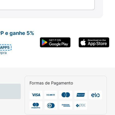
PP e ganhe 5%
APP5
mpra
Formas de Pagamento