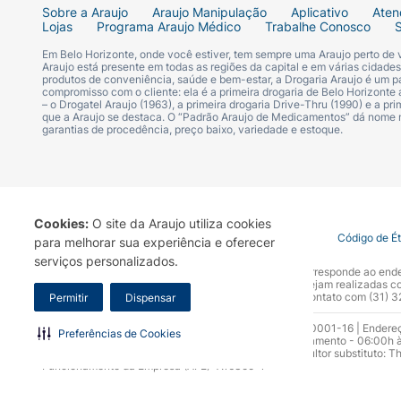
Sobre a Araujo
Araujo Manipulação
Aplicativo
Aten
Lojas
Programa Araujo Médico
Trabalhe Conosco
Em Belo Horizonte, onde você estiver, tem sempre uma Araujo perto de
Araujo está presente em todas as regiões da capital e em várias cidade
produtos de conveniência, saúde e bem-estar, a Drogaria Araujo é um pa
compromisso com o cliente: ela é a primeira drogaria de Belo Horizonte a
– o Drogatel Araujo (1963), a primeira drogaria Drive-Thru (1990) e a 
que a Araujo se destaca. O “Padrão Araujo de Medicamentos” dá nome
garantias de procedência, preço baixo, variedade e estoque.
Cookies:
O site da Araujo utiliza cookies
Termo de Uso
Portal da Privacidade
Covid-19
Código de É
para melhorar sua experiência e oferecer
serviços personalizados.
A Drogaria Araujo S/A informa que o seu site oficial corresponde ao e
marca. Para sua segurança recomendamos que não sejam realizadas com
Araujo S.A. Em caso de dúvidas, gentileza entrar em contato com (31)
Permitir
Dispensar
Razão Social: Drogaria Araujo S.A | CNPJ: 17.256.512.0001-16 | Endere
Preferências de Cookies
0300.313.1010 e (31) 3270-5000 Horário de funcionamento - 06:00h à
10.965 | Yasmin Silva Alvarenga – CRF 52.584 - Consultor substituto: T
Funcionamento da Empresa (AFE): 7.16355-1