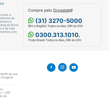
sco
Compre pelo
Drogatel
zonte, a
milhares de
(31) 3270-5000
eirismo e
ting do Brasil
(BH e Região) Todos os dias, 06h às 00h
o é de hoje
camentos com
0300.313.1010.
(Todo Brasil) Todos os dias, 06h às 00h
amente da sua
a Drogaria
es:
es – CRF
ão de