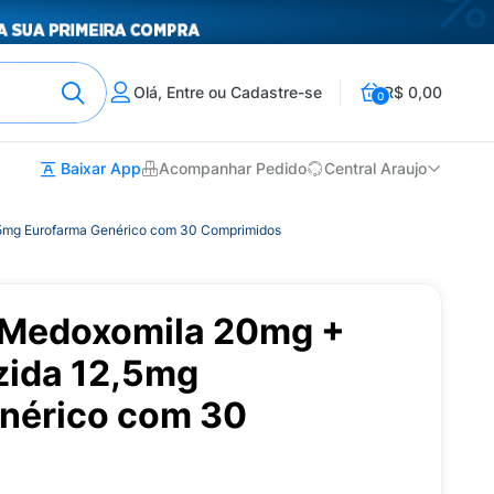
Olá, Entre ou Cadastre-se
R$ 0,00
0
Baixar App
Acompanhar Pedido
Central Araujo
,5mg Eurofarma Genérico com 30 Comprimidos
 Medoxomila 20mg +
zida 12,5mg
nérico com 30