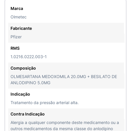
reumatoide;Câncer de mama;Colesterol
Marca
alto;Depressão;Esquizofrenia;Fibromialgia;Glaucoma;P
alta;Trombose.
Olmetec
OLMETECANLO
Fabricante
Pfizer
Olmesartana medoxomila/besilato de anlodipino
RMS
IDENTIFICAÇÃO DO MEDICAMENTO.
Nome
1.0216.0222.003-1
comercial:
OlmetecANLO.
Nome genérico:
Olmesartana medoxomila/besilato de anlodipino.
Composição
OLMESARTANA MEDOXOMILA 20.0MG + BESILATO DE
Forma farmacêutica e
ANLODIPINO 5.0MG
apresentações:
OlmetecANLO 20 mg/5 mg em
embalagens contendo 7 ou 30 comprimidos
Indicação
revestidos.OlmetecANLO 40 mg/5 mg em
Tratamento da pressão arterial alta.
embalagens contendo 7 ou 30 comprimidos
revestidos.OlmetecANLO 40 mg/10 mg em
Contra Indicação
embalagens contendo 7 ou 30 comprimidos
Alergia a qualquer componente deste medicamento ou a
revestidos.
outros medicamentos da mesma classe do anlodipino