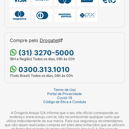
hipertensivos.
RISCOS DO
MEDICAMENTO.Contraindicações:
OlmetecANLO
(olmesartana medoxomila/besilato de anlodipino)
não deve ser usado por pessoas sensíveis ou
Compre pelo
Drogatel
alérgicas a qualquer componente deste produto
ou a outros medicamentos da mesma classe do
(31) 3270-5000
besilato de anlodipino (diidropiridinas) e durante
(BH e Região) Todos os dias, 06h às 00h
a gravidez.
0300.313.1010
Precauções:
Hipotensão (queda da pressão
(Todo Brasil) Todos os dias, 06h às 00h
arterial): no começo do tratamento com
OlmetecANLO deve-se ter atenção quanto ao
Termo de Uso
Portal da Privacidade
risco de se sentir tontura; se isso acontecer deve-
Covid-19
Código de Ética e Conduta
se informar ao médico.
A Drogaria Araujo S/A informa que o seu site oficial corresponde ao
Insuficiência cardíaca:
em geral, medicamentos
endereço www.araujo.com.br, não reconhecendo qualquer outro que
utilize indevidamente da sua marca. Para sua segurança recomendamos
que contém substâncias como o besilato de
que não sejam realizadas compras em sites desconhecidos que se utilizem
de forma fraudulenta da marca da Drogaria Araujo S.A. Em caso de