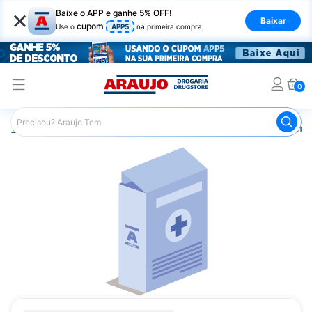
×
Baixe o APP e ganhe 5% OFF!
Baixar
cupom
Use o
APP5
na primeira compra
0
Araujo
Medicamentos
Remédios Cardiológicos
Reméd