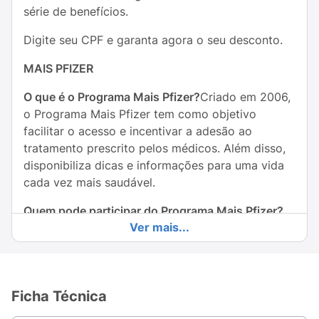
série de benefícios.
Digite seu CPF e garanta agora o seu desconto.
MAIS PFIZER
O que é o Programa Mais Pfizer?
Criado em 2006,
o Programa Mais Pfizer tem como objetivo
facilitar o acesso e incentivar a adesão ao
tratamento prescrito pelos médicos. Além disso,
disponibiliza dicas e informações para uma vida
cada vez mais saudável.
Quem pode participar do Programa Mais Pfizer?
Ver mais...
Qualquer paciente que receber do médico receita
contendo a prescrição de um medicamento Pfizer
participante do Programa Mais Pfizer.
Tratamentos para quais patologias estão
Ficha Técnica
incluídos no programa?
Alzheimer;Artrite