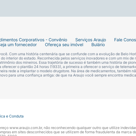
dimentos Corporativos - Convênio
Serviços Araujo
Fale Cono
Seja um fornecedor
Ofereça seu imóvel
Bulário
 você. Com uma história centenária que se confunde com a evolução de Belo Hori
s do interior do estado. Reconhecida pelos serviços inovadores e com um mix de 
trimônio dos mineiros. Essa trajetória de sucesso é também uma história de pion
 oferecer o plantão 24 horas (1933), a primeira a oferecer o serviço de telemarke
primeira rede a implantar o modelo drugstore. Na área de medicamentos, também nã
 novo para uma confiança antiga: de que na Araujo você sempre encontra medi
tica e Conduta
ndereço www.araujo.com.br, não reconhecendo qualquer outro que utilize indevid
pras em sites desconhecidos que se utilizem de forma fraudulenta da marca d