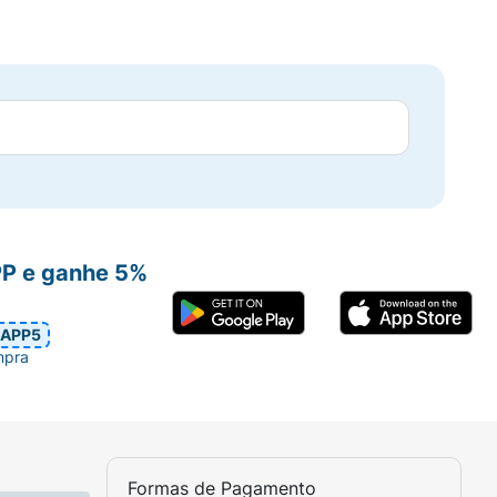
PP e ganhe 5%
APP5
mpra
Formas de Pagamento