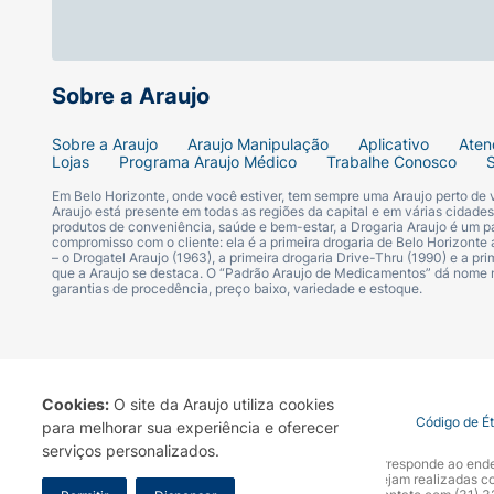
Sobre a Araujo
Sobre a Araujo
Araujo Manipulação
Aplicativo
Aten
Lojas
Programa Araujo Médico
Trabalhe Conosco
Em Belo Horizonte, onde você estiver, tem sempre uma Araujo perto de
Araujo está presente em todas as regiões da capital e em várias cidade
produtos de conveniência, saúde e bem-estar, a Drogaria Araujo é um pa
compromisso com o cliente: ela é a primeira drogaria de Belo Horizonte a
– o Drogatel Araujo (1963), a primeira drogaria Drive-Thru (1990) e a 
que a Araujo se destaca. O “Padrão Araujo de Medicamentos” dá nome
garantias de procedência, preço baixo, variedade e estoque.
Cookies:
O site da Araujo utiliza cookies
Termo de Uso
Portal da Privacidade
Covid-19
Código de É
para melhorar sua experiência e oferecer
serviços personalizados.
A Drogaria Araujo S/A informa que o seu site oficial corresponde ao e
marca. Para sua segurança recomendamos que não sejam realizadas com