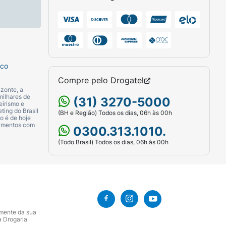
sco
Compre pelo
Drogatel
zonte, a
milhares de
(31) 3270-5000
eirismo e
ting do Brasil
(BH e Região) Todos os dias, 06h às 00h
o é de hoje
camentos com
0300.313.1010.
(Todo Brasil) Todos os dias, 06h às 00h
amente da sua
a Drogaria