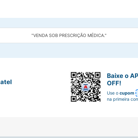
"VENDA SOB PRESCRIÇÃO MÉDICA."
Baixe o A
atel
OFF!
Use o
cupom
na primeira co