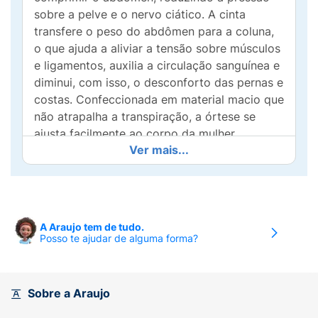
sobre a pelve e o nervo ciático. A cinta
transfere o peso do abdômen para a coluna,
o que ajuda a aliviar a tensão sobre músculos
e ligamentos, auxilia a circulação sanguínea e
diminui, com isso, o desconforto das pernas e
costas. Confeccionada em material macio que
não atrapalha a transpiração, a órtese se
ajusta facilmente ao corpo da mulher.
Ver mais...
Características e Vantagens:
Composta de 2
partes:- Elástico que permite transpiração;-
Algodão e pluma – confortável e antialérgico.
Ajusta-se à medida que a barriga
A Araujo tem de tudo.
Posso te ajudar de alguma forma?
cresce.Conforto e ajuste perfeito.Pode ser
usada sob a roupa.A órtese abdominal para
gestante tem regulagens e pode ser ajustada
durante a gestação.O mesmo tamanho pode
Sobre a Araujo
ser utilizado durante toda a gestação.