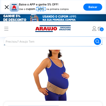
×
Baixe o APP e ganhe 5% OFF!
Baixar
cupom
Use o
APP5
na primeira compra
0
Araujo
Saúde e Bem Estar
Ortopédicos
Imobilizador