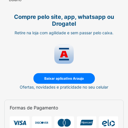
cinta elástica até atingir o conforto e suporte
desejados.- Para evitar a irritação da pele,
Compre pelo site, app, whatsapp ou
certifique-se de que o fecho aderente das
Drogatel
extremidades da cinta não toque sua pele.-
Para dar mais sustentação, ajuste as faixas
Retire na loja com agilidade e sem passar pelo caixa.
adicionais (presas na parte posterior) nas
laterais do cinto.
Baixar aplicativo Araujo
Ofertas, novidades e praticidade no seu celular
Formas de Pagamento