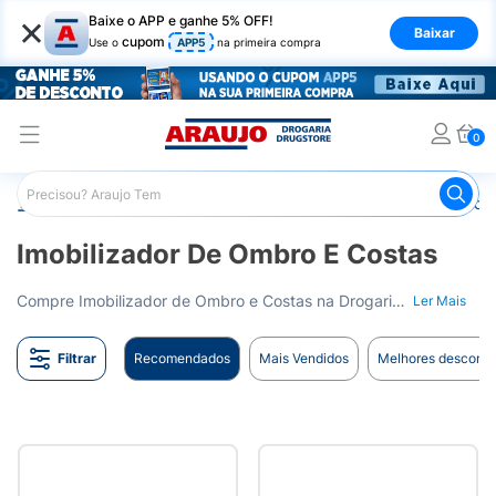
×
Baixe o APP e ganhe 5% OFF!
Baixar
cupom
Use o
APP5
na primeira compra
0
Araujo
Saúde e Bem Estar
Ortopédicos
Imobilizador
Imobilizador De Ombro E Costas
Compre Imobilizador de Ombro e Costas na Drogaria Araujo. Oferecendo alívio e suporte. Entrega para todo o Brasil.
Ler Mais
Filtrar
Recomendados
Mais Vendidos
Melhores desconto