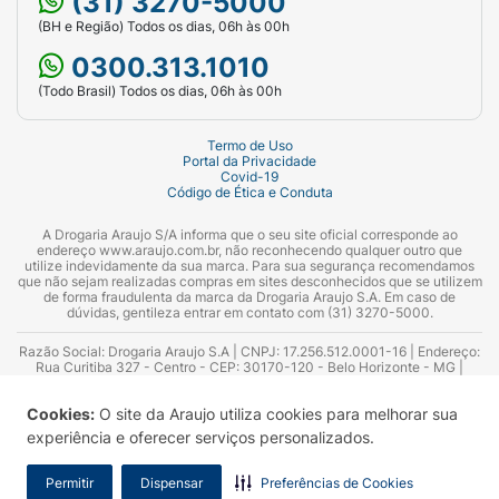
(31) 3270-5000
(BH e Região) Todos os dias, 06h às 00h
0300.313.1010
(Todo Brasil) Todos os dias, 06h às 00h
Termo de Uso
Portal da Privacidade
Covid-19
Código de Ética e Conduta
A Drogaria Araujo S/A informa que o seu site oficial corresponde ao
endereço www.araujo.com.br, não reconhecendo qualquer outro que
utilize indevidamente da sua marca. Para sua segurança recomendamos
que não sejam realizadas compras em sites desconhecidos que se utilizem
de forma fraudulenta da marca da Drogaria Araujo S.A. Em caso de
dúvidas, gentileza entrar em contato com (31) 3270-5000.
Razão Social: Drogaria Araujo S.A | CNPJ: 17.256.512.0001-16 | Endereço:
Rua Curitiba 327 - Centro - CEP: 30170-120 - Belo Horizonte - MG |
Telefones: 0300.313.1010 e (31) 3270-5000 Horário de funcionamento -
06:00h às 00:00h | Consultores técnicos responsáveis: Hairton Ayres
Cookies:
O site da Araujo utiliza cookies para melhorar sua
Azevedo Guimarães – CRF 10.965 | Yasmin Silva Alvarenga – CRF 52.584 -
Consultor substituto: Thiago Aguiar Pinheiro - CRF Nº 13.748. Alvará
experiência e oferecer serviços personalizados.
Sanitário: 2025020713 | Autorização de Funcionamento da Empresa (AFE):
7.16355-1
Permitir
Dispensar
Preferências de Cookies