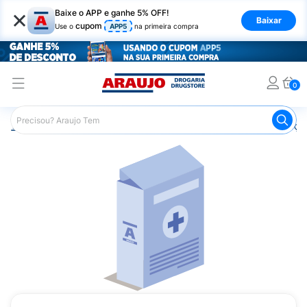
×
Baixe o APP e ganhe 5% OFF!
Baixar
cupom
Use o
APP5
na primeira compra
0
Araujo
Medicamentos
Remédios para Alergias e Infecçõ