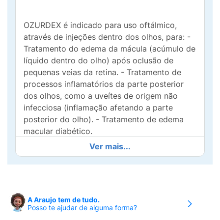
OZURDEX é indicado para uso oftálmico,
através de injeções dentro dos olhos, para: -
Tratamento do edema da mácula (acúmulo de
líquido dentro do olho) após oclusão de
pequenas veias da retina. - Tratamento de
processos inflamatórios da parte posterior
dos olhos, como a uveítes de origem não
infecciosa (inflamação afetando a parte
posterior do olho). - Tratamento de edema
macular diabético.
Ver mais...
Uso adulto.
OZURDEX é um medicamento com efeitos
anti-inflamatórios potentes, e que é usado
principalmente em doenças inflamatórias,
A Araujo tem de tudo.
para ser injetado dentro do olho por médico
Posso te ajudar de alguma forma?
especializado nessa técnica, e sua ação se