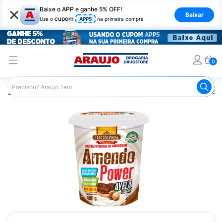
×
Baixe o APP e ganhe 5% OFF!
Baixar
cupom
Use o
APP5
na primeira compra
0
Araujo
Nutrição Saudável
Alimentos Naturais
Pasta 