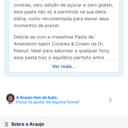
cookies, zero adição de açúcar e zero glúten,
esta pasta não só é permitida na sua dieta
diária, como recomendada para elevar seus
momentos de prazer.
Delicie-se com a irresistível Pasta de
Amendoim sabor Cookies & Cream da Dr.
Peanut. Ideal para saborear a qualquer hora,
essa pasta traz o equilíbrio perfeito entre
nutrição e sabor. Experimente e deixe-se
Ver mais...
conquistar por cada colherada.
Ingredientes: Amendoim torrado, creme sabor
chocolate branco (óleo vegetal, leite em pó
desnatado,
A Araujo tem de tudo.
Posso te ajudar de alguma forma?
gordura vegetal, manteiga de cacau, sal,
edulcorante maltitol, emulsificantes lecitina,
mono e
Sobre a Araujo