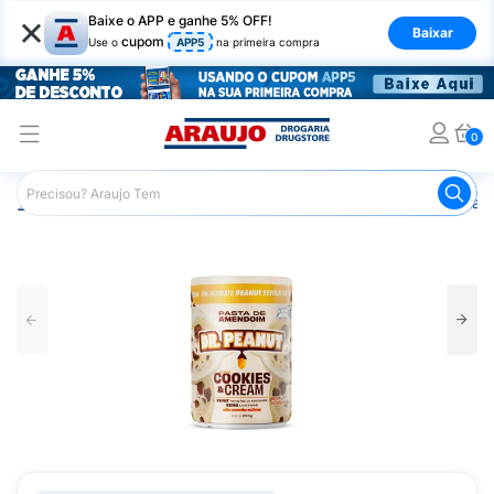
×
Baixe o APP e ganhe 5% OFF!
Baixar
cupom
Use o
APP5
na primeira compra
0
Araujo
Nutrição Saudável
Alimentos Naturais
Pasta 