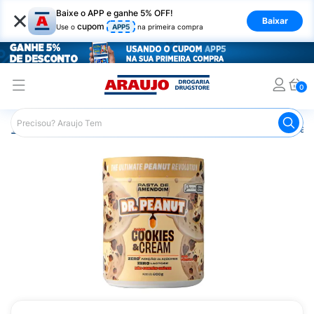
×
Baixe o APP e ganhe 5% OFF!
Baixar
cupom
Use o
APP5
na primeira compra
0
Araujo
Nutrição Saudável
Alimentos Naturais
Pasta 