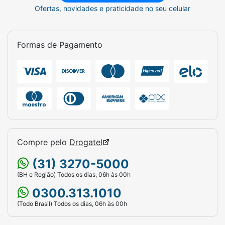
bem-estar dos consumidores. Com uma
Ofertas, novidades e praticidade no seu celular
fórmula eficaz, Strepsils se consolidou como
especialista no alívio da dor de garganta.
Formas de Pagamento
Strepsils pode ser encontrada nas principais
farmácias e e-commerces. O sabor Mel e
Limão está disponível em caixas com 8, 16 e
24 pastilhas.
STREPSILS (flurbiprofeno) M.S. 1.7390.0003.
Indicado para alívio da inflamação da
garganta.
Compre pelo
Drogatel
SE PERSISTIREM OS SINTOMAS, O MÉDICO
DEVERÁ SER CONSULTADO.
(31) 3270-5000
(BH e Região) Todos os dias, 06h às 00h
0300.313.1010
(Todo Brasil) Todos os dias, 06h às 00h