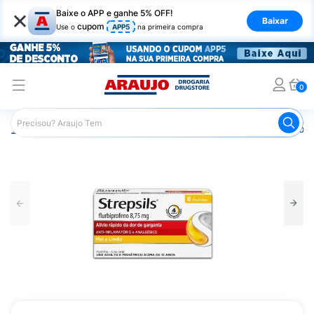
×
Baixe o APP e ganhe 5% OFF!
Baixar
cupom
Use o
APP5
na primeira compra
0
Araujo
Medicamentos
Remédios para Dor
Remédio p