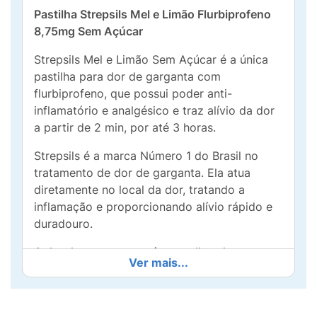
Pastilha Strepsils Mel e Limão Flurbiprofeno
8,75mg Sem Açúcar
Strepsils Mel e Limão Sem Açúcar é a única
pastilha para dor de garganta com
flurbiprofeno, que possui poder anti-
inflamatório e analgésico e traz alívio da dor
a partir de 2 min, por até 3 horas.
Strepsils é a marca Número 1 do Brasil no
tratamento de dor de garganta. Ela atua
diretamente no local da dor, tratando a
inflamação e proporcionando alívio rápido e
duradouro.
A dor de garganta está atrapalhando o seu
Ver mais...
dia?
Strepsils te ajuda a retomar a rotina! Indicada
para uso adulto e pediátrico a partir de 12