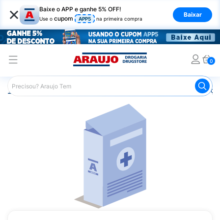
×
Baixe o APP e ganhe 5% OFF!
Baixar
cupom
Use o
APP5
na primeira compra
0
Araujo
Medicamentos
Remédios para Alergias e Infecçõ