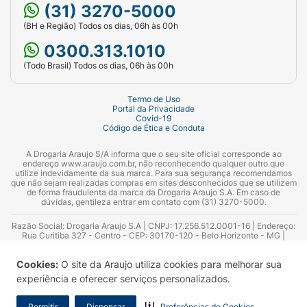
(31) 3270-5000
(BH e Região) Todos os dias, 06h às 00h
0300.313.1010
(Todo Brasil) Todos os dias, 06h às 00h
Termo de Uso
Portal da Privacidade
Covid-19
Código de Ética e Conduta
A Drogaria Araujo S/A informa que o seu site oficial corresponde ao
endereço www.araujo.com.br, não reconhecendo qualquer outro que
utilize indevidamente da sua marca. Para sua segurança recomendamos
que não sejam realizadas compras em sites desconhecidos que se utilizem
de forma fraudulenta da marca da Drogaria Araujo S.A. Em caso de
dúvidas, gentileza entrar em contato com (31) 3270-5000.
Razão Social: Drogaria Araujo S.A | CNPJ: 17.256.512.0001-16 | Endereço:
Rua Curitiba 327 - Centro - CEP: 30170-120 - Belo Horizonte - MG |
Telefones: 0300.313.1010 e (31) 3270-5000 Horário de funcionamento -
06:00h às 00:00h | Consultores técnicos responsáveis: Hairton Ayres
Cookies:
O site da Araujo utiliza cookies para melhorar sua
Azevedo Guimarães – CRF 10.965 | Yasmin Silva Alvarenga – CRF 52.584 -
Consultor substituto: Thiago Aguiar Pinheiro - CRF Nº 13.748. Alvará
experiência e oferecer serviços personalizados.
Sanitário: 2025020713 | Autorização de Funcionamento da Empresa (AFE):
7.16355-1
Permitir
Dispensar
Preferências de Cookies