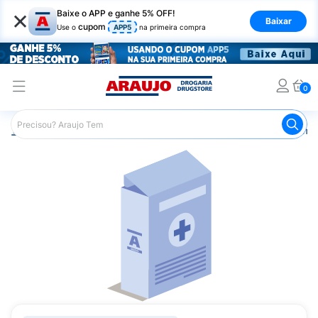
×
Baixe o APP e ganhe 5% OFF!
Baixar
cupom
Use o
APP5
na primeira compra
0
Araujo
Medicamentos
Remédios Cardiológicos
Reméd