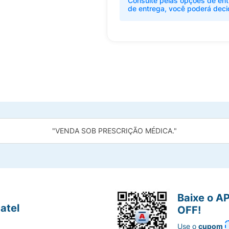
Consulte pelas opções de ent
de entrega, você poderá deci
"VENDA SOB PRESCRIÇÃO MÉDICA."
Baixe o A
atel
OFF!
Use o
cupom