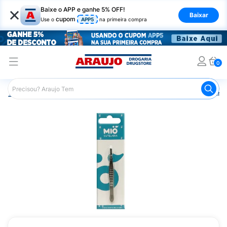
×
Baixe o APP e ganhe 5% OFF!
Baixar
cupom
Use o
APP5
na primeira compra
0
Araujo
Maquiagem
Acessórios para Maquiagem
Pinç