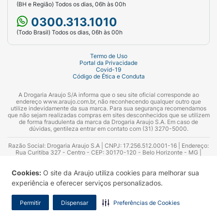
(BH e Região) Todos os dias, 06h às 00h
0300.313.1010
(Todo Brasil) Todos os dias, 06h às 00h
Termo de Uso
Portal da Privacidade
Covid-19
Código de Ética e Conduta
A Drogaria Araujo S/A informa que o seu site oficial corresponde ao
endereço www.araujo.com.br, não reconhecendo qualquer outro que
utilize indevidamente da sua marca. Para sua segurança recomendamos
que não sejam realizadas compras em sites desconhecidos que se utilizem
de forma fraudulenta da marca da Drogaria Araujo S.A. Em caso de
dúvidas, gentileza entrar em contato com (31) 3270-5000.
Razão Social: Drogaria Araujo S.A | CNPJ: 17.256.512.0001-16 | Endereço:
Rua Curitiba 327 - Centro - CEP: 30170-120 - Belo Horizonte - MG |
Telefones: 0300.313.1010 e (31) 3270-5000 Horário de funcionamento -
06:00h às 00:00h | Consultores técnicos responsáveis: Hairton Ayres
Cookies:
O site da Araujo utiliza cookies para melhorar sua
Azevedo Guimarães – CRF 10.965 | Yasmin Silva Alvarenga – CRF 52.584 -
Consultor substituto: Thiago Aguiar Pinheiro - CRF Nº 13.748. Alvará
experiência e oferecer serviços personalizados.
Sanitário: 2025020713 | Autorização de Funcionamento da Empresa (AFE):
7.16355-1
Permitir
Dispensar
Preferências de Cookies