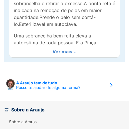
sobrancelha e retirar o excesso.A ponta reta é
indicada na remoção de pelos em maior
quantidade.Prende o pelo sem cortá-
lo.Esterilizável em autoclave.
Uma sobrancelha bem feita eleva a
autoestima de toda pessoa! E a Pinça
Tramontina em Aço Inox com Ponta Reta vai
Ver mais...
ser a auxiliar perfeita para arrancar os
pelinhos indesejáveis. Apresentando design
exclusivo Tramontina, é um item produzido
em aço inox com textura antideslizante com
A Araujo tem de tudo.
design ergonômico e textura antideslizante, é
Posso te ajudar de alguma forma?
esterilizável em autoclave e que oferece um
manuseio mais firme e prático. Com ponta
reta, é uma pinça indicada para a limpeza do
Sobre a Araujo
contorno da sobrancelha e remoção de pelos
em maior quantidade, prendendo-os sem o
Sobre a Araujo
risco de cortá-los. Um item indispensável