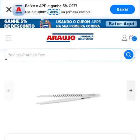
×
Baixe o APP e ganhe 5% OFF!
Baixar
cupom
Use o
APP5
na primeira compra
0
Araujo
Maquiagem
Acessórios para Maquiagem
Pinç