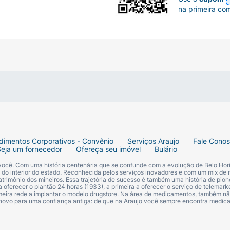
na primeira co
dimentos Corporativos - Convênio
Serviços Araujo
Fale Cono
Seja um fornecedor
Ofereça seu imóvel
Bulário
 você. Com uma história centenária que se confunde com a evolução de Belo Hori
s do interior do estado. Reconhecida pelos serviços inovadores e com um mix de 
trimônio dos mineiros. Essa trajetória de sucesso é também uma história de pion
 oferecer o plantão 24 horas (1933), a primeira a oferecer o serviço de telemarke
primeira rede a implantar o modelo drugstore. Na área de medicamentos, também nã
 novo para uma confiança antiga: de que na Araujo você sempre encontra medi