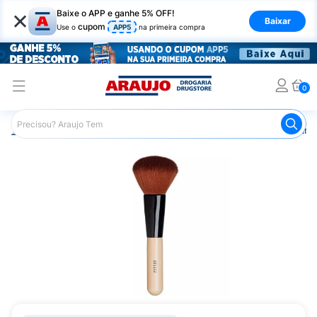
×
Baixe o APP e ganhe 5% OFF!
Baixar
cupom
Use o
APP5
na primeira compra
0
Araujo
Maquiagem
Acessórios para Maquiagem
Pinc