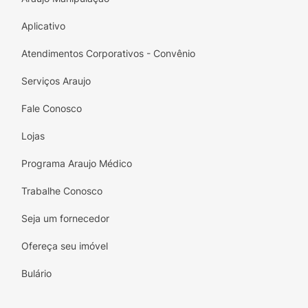
Cerdas sintéticas de qualidade profissional;
Aplicativo
Leve e ergonômico para maior conforto.
Atendimentos Corporativos - Convênio
Dica de uso:
Serviços Araujo
Para delinear, molhe levemente o pincel
e aplique seu delineador ou sombra
Fale Conosco
favorita, criando traços firmes e
Lojas
definidos.
Programa Araujo Médico
Para as sobrancelhas, utilize o pincel
com um produto específico para
Trabalhe Conosco
preenchimento, seguindo o formato
natural dos
Seja um fornecedor
Eleve sua maquiagem com o Pincel
Ofereça seu imóvel
Chanfrado Ricca Starbrush R505 ,
Bulário
adicionando ingredientes e elegantes ao seu
look!