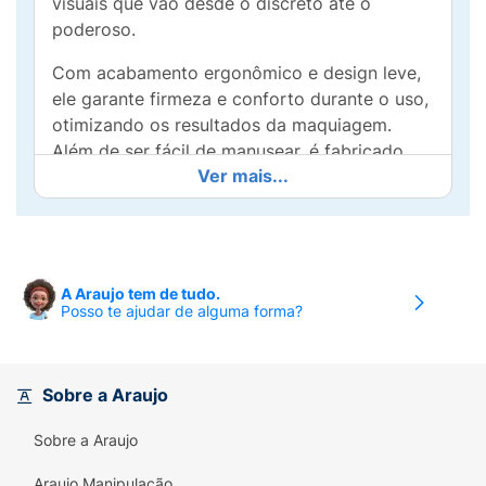
visuais que vão desde o discreto até o
poderoso.
Com acabamento ergonômico e design leve,
ele garante firmeza e conforto durante o uso,
otimizando os resultados da maquiagem.
Além de ser fácil de manusear, é fabricado
Ver mais...
com cerdas sintéticas de alta qualidade,
garantindo garantia e maciez sem agredir a
pele.
Benefícios:
A Araujo tem de tudo.
Posso te ajudar de alguma forma?
Traços precisos para olhos e sobrancelhas;
Design chanfrado que facilita delineados e
preenchidos;
Sobre a Araujo
Compatível com produtos em creme, pó e
Sobre a Araujo
gel;
Araujo Manipulação