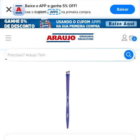
×
Baixe o APP e ganhe 5% OFF!
Baixar
cupom
Use o
APP5
na primeira compra
0
Araujo
Maquiagem
Acessórios para Maquiagem
Pinc