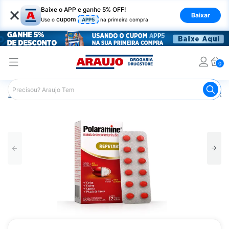
×
Baixe o APP e ganhe 5% OFF!
Baixar
cupom
Use o
APP5
na primeira compra
0
Araujo
Medicamentos
Remédios para Alergias e Infecçõ