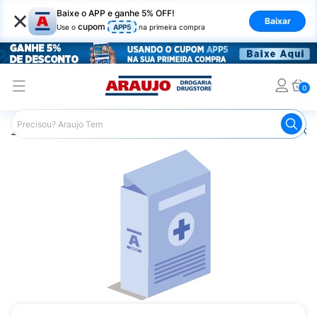
×
Baixe o APP e ganhe 5% OFF!
Baixar
cupom
Use o
APP5
na primeira compra
0
Araujo
Medicamentos
Remédios para Alergias e Infecçõ