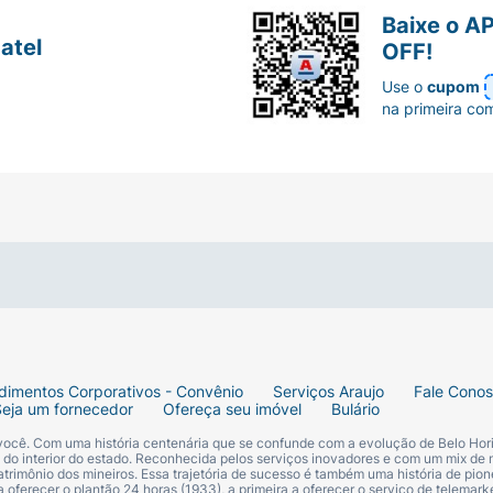
Baixe o A
atel
OFF!
Use o
cupom
na primeira co
dimentos Corporativos - Convênio
Serviços Araujo
Fale Cono
Seja um fornecedor
Ofereça seu imóvel
Bulário
 você. Com uma história centenária que se confunde com a evolução de Belo Hori
s do interior do estado. Reconhecida pelos serviços inovadores e com um mix de 
trimônio dos mineiros. Essa trajetória de sucesso é também uma história de pion
 oferecer o plantão 24 horas (1933), a primeira a oferecer o serviço de telemarke