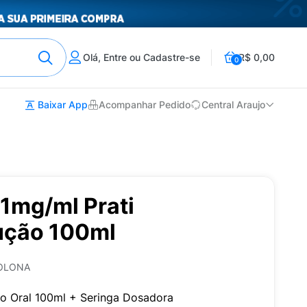
Olá, Entre ou Cadastre-se
R$ 0,00
0
Baixar App
Acompanhar Pedido
Central Araujo
1mg/ml Prati
ução 100ml
SOLONA
o Oral 100ml + Seringa Dosadora