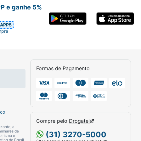
PP e ganhe 5%
APP5
mpra
Formas de Pagamento
sco
Compre pelo
Drogatel
zonte, a
milhares de
(31) 3270-5000
eirismo e
ting do Brasil