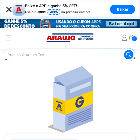
×
Baixe o APP e ganhe 5% OFF!
Baixar
cupom
Use o
APP5
na primeira compra
0
Araujo
Medicamentos
Remédios para Alergias e Infecçõ